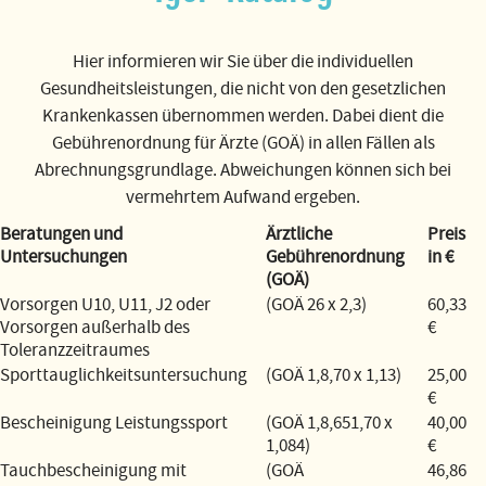
Hier informieren wir Sie über die individuellen
Gesundheitsleistungen, die nicht von den gesetzlichen
Krankenkassen übernommen werden. Dabei dient die
Gebührenordnung für Ärzte (GOÄ) in allen Fällen als
Abrechnungsgrundlage. Abweichungen können sich bei
vermehrtem Aufwand ergeben.
Beratungen und
Ärztliche
Preis
Untersuchungen
Gebührenordnung
in €
(GOÄ)
Vorsorgen U10, U11, J2 oder
(GOÄ 26 x 2,3)
60,33
Vorsorgen außerhalb des
€
Toleranzzeitraumes
Sporttauglichkeitsuntersuchung
(GOÄ 1,8,70 x 1,13)
25,00
€
Bescheinigung Leistungssport
(GOÄ 1,8,651,70 x
40,00
1,084)
€
Tauchbescheinigung mit
(GOÄ
46,86