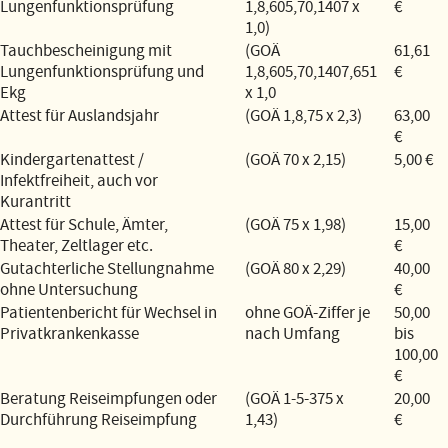
Lungenfunktionsprüfung
1,8,605,70,1407 x
€
1,0)
Tauchbescheinigung mit
(GOÄ
61,61
Lungenfunktionsprüfung und
1,8,605,70,1407,651
€
Ekg
x 1,0
Attest für Auslandsjahr
(GOÄ 1,8,75 x 2,3)
63,00
€
Kindergartenattest /
(GOÄ 70 x 2,15)
5,00 €
Infektfreiheit, auch vor
Kurantritt
Attest für Schule, Ämter,
(GOÄ 75 x 1,98)
15,00
Theater, Zeltlager etc.
€
Gutachterliche Stellungnahme
(GOÄ 80 x 2,29)
40,00
ohne Untersuchung
€
Patientenbericht für Wechsel in
ohne GOÄ-Ziffer je
50,00
Privatkrankenkasse
nach Umfang
bis
100,00
€
Beratung Reiseimpfungen oder
(GOÄ 1-5-375 x
20,00
Durchführung Reiseimpfung
1,43)
€