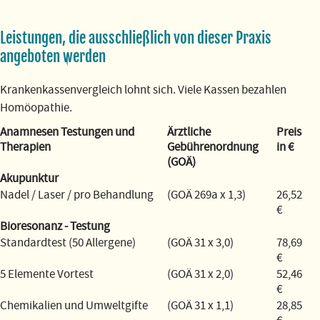
Leistungen, die ausschließlich von dieser Praxis
angeboten werden
Krankenkassenvergleich lohnt sich. Viele Kassen bezahlen
Homöopathie.
Anamnesen Testungen und
Ärztliche
Preis
Therapien
Gebührenordnung
in €
(GOÄ)
Akupunktur
Nadel / Laser / pro Behandlung
(GOÄ 269a x 1,3)
26,52
€
Bioresonanz - Testung
Standardtest (50 Allergene)
(GOÄ 31 x 3,0)
78,69
€
5 Elemente Vortest
(GOÄ 31 x 2,0)
52,46
€
Chemikalien und Umweltgifte
(GOÄ 31 x 1,1)
28,85