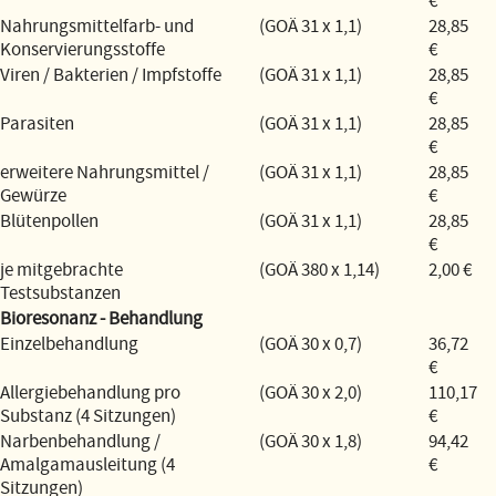
€
Nahrungsmittelfarb- und
(GOÄ 31 x 1,1)
28,85
Konservierungsstoffe
€
Viren / Bakterien / Impfstoffe
(GOÄ 31 x 1,1)
28,85
€
Parasiten
(GOÄ 31 x 1,1)
28,85
€
erweitere Nahrungsmittel /
(GOÄ 31 x 1,1)
28,85
Gewürze
€
Blütenpollen
(GOÄ 31 x 1,1)
28,85
€
je mitgebrachte
(GOÄ 380 x 1,14)
2,00 €
Testsubstanzen
Bioresonanz - Behandlung
Einzelbehandlung
(GOÄ 30 x 0,7)
36,72
€
Allergiebehandlung pro
(GOÄ 30 x 2,0)
110,17
Substanz (4 Sitzungen)
€
Narbenbehandlung /
(GOÄ 30 x 1,8)
94,42
Amalgamausleitung (4
€
Sitzungen)