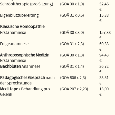
Schröpftherapie (pro Sitzung)
(GOÄ 30 x 1,0)
52,46
€
Eigenblutzubereitung
(GOÄ 31 x 0,6)
15,38
€
Klassische Homöopathie
Erstanamnese
(GOÄ 30 x 3,0)
157,38
€
Folgeanamnese
(GOÄ 31 x 2,3)
60,33
€
Anthroposophische Medizin
(GOÄ 30 x 1,8)
94,43
Erstanamnese
€
Bachblüten
Anamnese
(GOÄ 31 x 1,4)
36,72
€
Pädagogisches Gespräch
nach
(GOÄ 806 x 2,3)
33,51
der Sprechstunde
€
Medi-tape
/ Behandlung pro
(GOÄ 207 x 2,23)
13,00
Gelenk
€